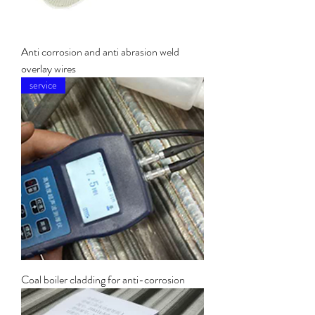
Anti corrosion and anti abrasion weld
overlay wires
service
Coal boiler cladding for anti-corrosion