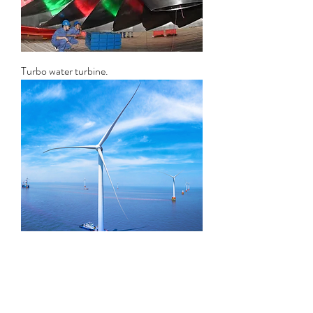
Turbo water turbine.
HE series windmill turbine